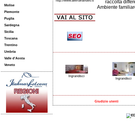
http://www.alferdinandeo.it
raccolta differ
Molise
Ambiente familiare
Piemonte
Puglia
Sardegna
Sicilia
Toscana
Trentino
Umbria
Valle d'Aosta
Veneto
Ingrandisci
Ingrandisci
Giudizio utenti