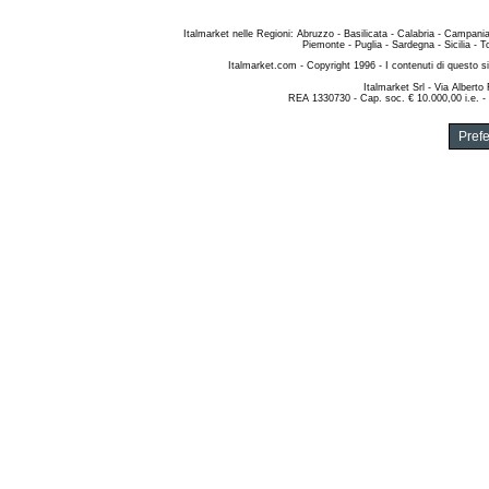
Italmarket nelle Regioni
:
Abruzzo
-
Basilicata
-
Calabria
-
Campani
Piemonte
-
Puglia
-
Sardegna
-
Sicilia
-
T
Italmarket.com
- Copyright 1996 - I contenuti di questo si
Italmarket Srl
- Via Alberto
REA 1330730 - Cap. soc. € 10.000,00 i.e. -
Pref