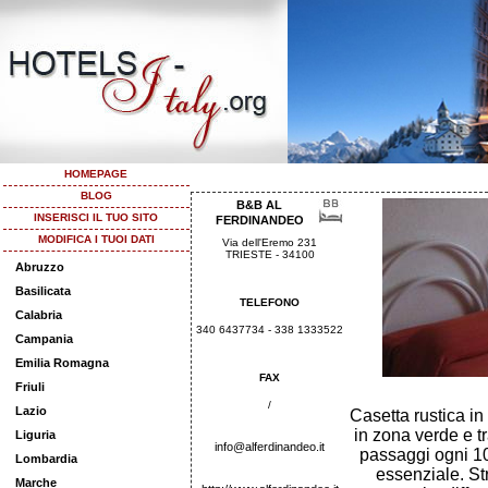
HOMEPAGE
BLOG
B&B AL
INSERISCI IL TUO SITO
FERDINANDEO
MODIFICA I TUOI DATI
Via dell'Eremo 231
TRIESTE - 34100
Abruzzo
Basilicata
TELEFONO
Calabria
340 6437734 - 338 1333522
Campania
Emilia Romagna
FAX
Friuli
/
Lazio
Casetta rustica in 
in zona verde e t
Liguria
info@alferdinandeo.it
passaggi ogni 10
Lombardia
essenziale. St
Marche