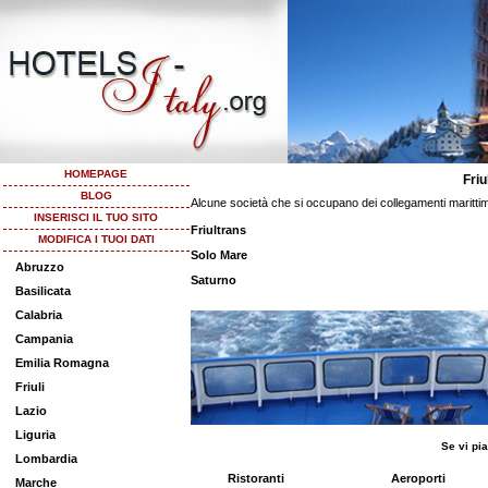
HOMEPAGE
Friu
BLOG
Alcune società che si occupano dei collegamenti marittim
INSERISCI IL TUO SITO
Friultrans
MODIFICA I TUOI DATI
Solo Mare
Abruzzo
Saturno
Basilicata
Calabria
Campania
Emilia Romagna
Friuli
Lazio
Liguria
Se vi pia
Lombardia
Ristoranti
Aeroporti
Marche