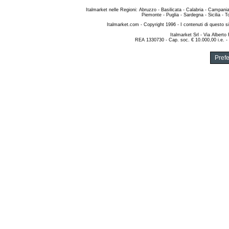
Italmarket nelle Regioni
:
Abruzzo
-
Basilicata
-
Calabria
-
Campani
Piemonte
-
Puglia
-
Sardegna
-
Sicilia
-
T
Italmarket.com
- Copyright 1996 - I contenuti di questo si
Italmarket Srl
- Via Alberto
REA 1330730 - Cap. soc. € 10.000,00 i.e. -
Pref